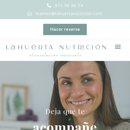
611 50 96 54
mamen@lahuertanutricion.com
Hacer reserva
Deja que te
acompañe