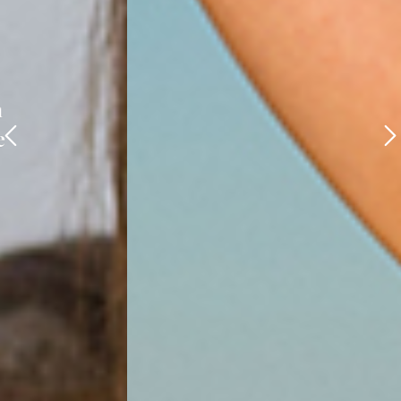
¿Quieres cambiar tu estilo
de vida y conseguir la
mejor versión de ti?
Encuentra una forma de cuidarte
con un plan nutricional
personalizado y creado únicamente
para ti.
Sesión Presencial
Sesión Online